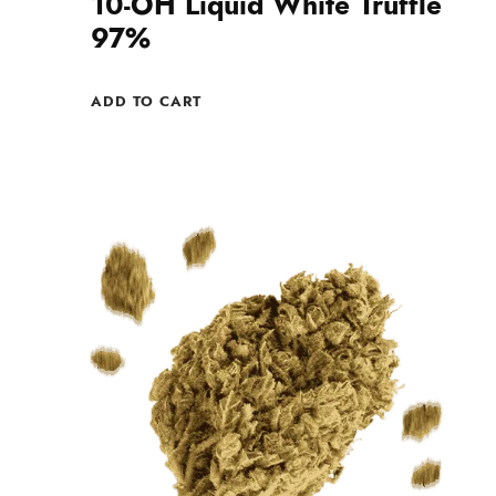
10-OH Liquid White Truffle
97%
ADD TO CART