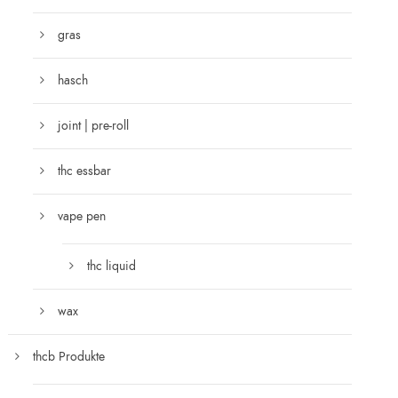
gras
hasch
joint | pre-roll
thc essbar
vape pen
thc liquid
wax
thcb Produkte