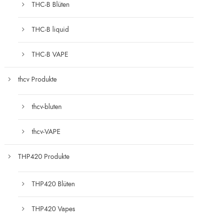
THC-B Blüten
THC-B liquid
THC-B VAPE
thcv Produkte
thcv-bluten
thcv-VAPE
THP420 Produkte
THP420 Blüten
THP420 Vapes