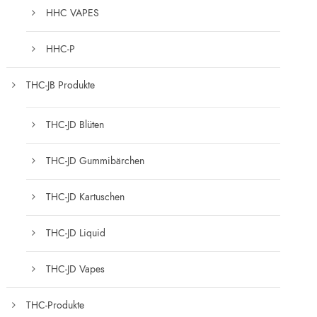
HHC VAPES
HHC-P
THC-JB Produkte
THC-JD Blüten
THC-JD Gummibärchen
THC-JD Kartuschen
THC-JD Liquid
THC-JD Vapes
THC-Produkte