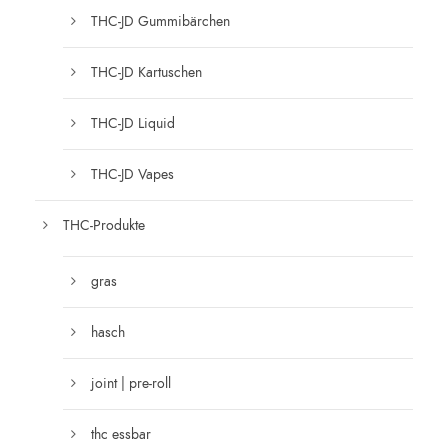
THC-JD Gummibärchen
THC-JD Kartuschen
THC-JD Liquid
THC-JD Vapes
THC-Produkte
gras
hasch
joint | pre-roll
thc essbar