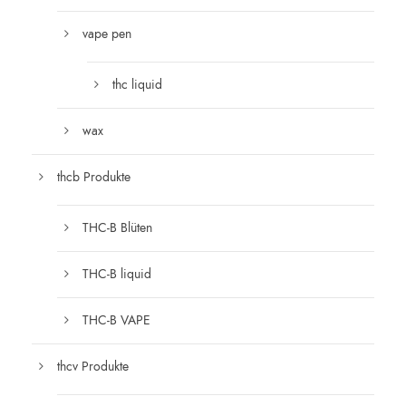
vape pen
thc liquid
wax
thcb Produkte
THC-B Blüten
THC-B liquid
THC-B VAPE
thcv Produkte