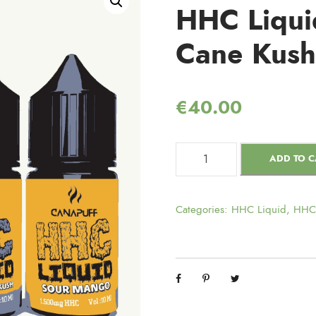
HHC Liqui
Cane Kush
€
40.00
ADD TO C
Categories:
HHC Liquid
,
HHC 