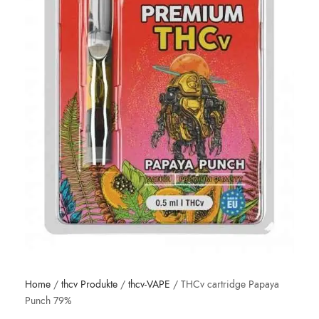
Home
/
thcv Produkte
/
thcv-VAPE
/ THCv cartridge Papaya
Punch 79%