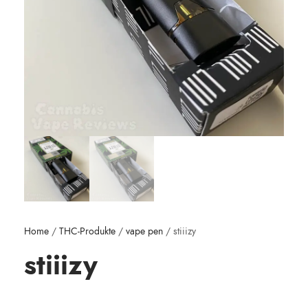
Home
/
THC-Produkte
/
vape pen
/ stiiizy
stiiizy