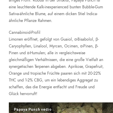
artiges Profil. Robust in der Struktur, Papaya Punch ist
eine leuchtende Kalk-inexperienced bunten Bubble-Gum
Sativa-ähnliche Blume, auf einem dicken Stiel Indica-
ähnliche Pflanze Rahmen.
Cannabinoid-Profil
Limonen eröffnet, gefolgt von Guaiol, α-Bisabolol, β-
Caryophyllen, Linalool, Myrcen, Ocimen, α-Pinen, β-
Pinen und α-Humulen; alle in vergleichsweise
gleichmäßigen Verhältnissen, die eine große Vielfalt an
synergetischen Terpenen abgeben. Aprikose, Grapefruit,
Orange und tropische Früchte paaren sich mit 20-22%
THC und 1-2% CBG, um ein lebendiges Aggregat zu
schaffen, das die Energie entfacht und Freude und
Glück hervorruft!