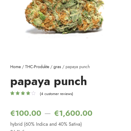
Home
/
THC-Produkte
/
gras
/ papaya punch
papaya punch
(
4
customer reviews)
Rated
4
4.00
out of 5
based on
–
€
100.00
€
1,600.00
customer
ratings
hybrid (60% Indica and 40% Sativa)