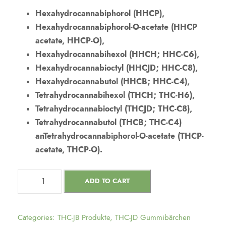
Hexahydrocannabiphorol (HHCP),
Hexahydrocannabiphorol-O-acetate (HHCP
acetate, HHCP-O),
Hexahydrocannabihexol (HHCH; HHC-C6),
Hexahydrocannabioctyl (HHCJD; HHC-C8),
Hexahydrocannabutol (HHCB; HHC-C4),
Tetrahydrocannabihexol (THCH; THC-H6),
Tetrahydrocannabioctyl (THCJD; THC-C8),
Tetrahydrocannabutol (THCB; THC-C4)
an
Tetrahydrocannabiphorol-O-acetate (THCP-
acetate, THCP-O).
ADD TO CART
Categories:
THC-JB Produkte
,
THC-JD Gummibärchen