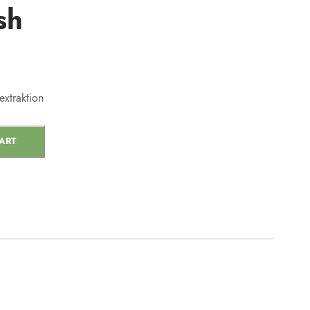
sh
extraktion
ART