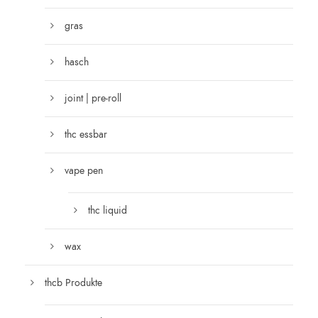
gras
hasch
joint | pre-roll
thc essbar
vape pen
thc liquid
wax
thcb Produkte