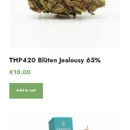
THP420 Blüten Jealousy 65% ​​
€
10.00
Add to cart