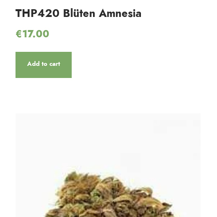
THP420 Blüten Amnesia
€
17.00
Add to cart