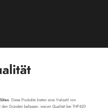
n
lität
lüten
. Diese Produkte bieten eine Vielzahl von
mit den Gründen befassen, warum Qualität bei THP420