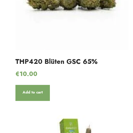
THP420 Blüten GSC 65%
€
10.00
Add to cart