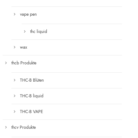
vape pen
thc liquid
wax
thcb Produkte
THC-B Blüten
THC-B liquid
THC-B VAPE
thcv Produkte