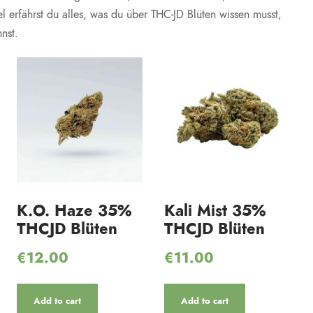
el erfährst du alles, was du über THC-JD Blüten wissen musst,
nst.
K.O. Haze 35%
Kali Mist 35%
THCJD Blüten
THCJD Blüten
€
12.00
€
11.00
Add to cart
Add to cart