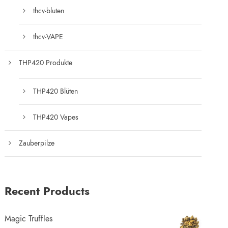
thcv-bluten
thcv-VAPE
THP420 Produkte
THP420 Blüten
THP420 Vapes
Zauberpilze
Recent Products
Magic Truffles