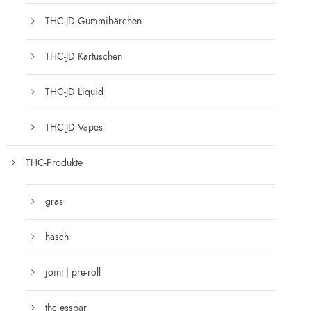
THC-JD Gummibärchen
THC-JD Kartuschen
THC-JD Liquid
THC-JD Vapes
THC-Produkte
gras
hasch
joint | pre-roll
thc essbar