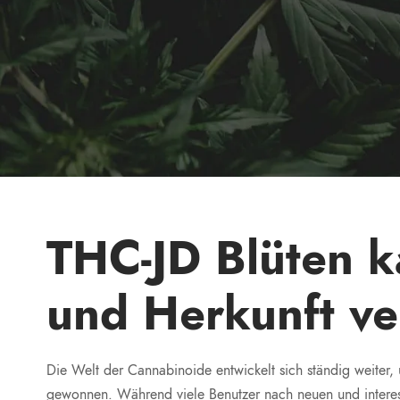
THC-JD Blüten k
und Herkunft ve
Die Welt der Cannabinoide entwickelt sich ständig weiter, 
gewonnen. Während viele Benutzer nach neuen und interess