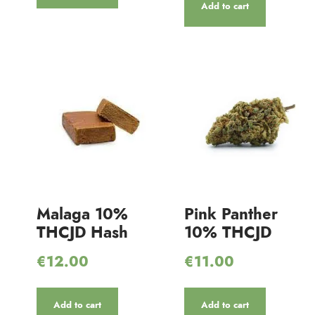
Add to cart
Malaga 10%
Pink Panther
THCJD Hash
10% THCJD
€
12.00
€
11.00
Add to cart
Add to cart